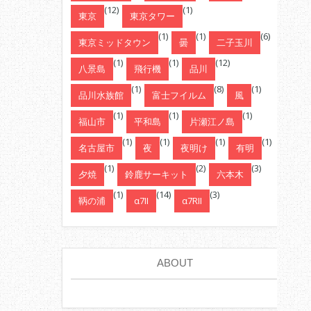
(12)
(1)
東京
東京タワー
(1)
(1)
(6)
東京ミッドタウン
曇
二子玉川
(1)
(1)
(12)
八景島
飛行機
品川
(1)
(8)
(1)
品川水族館
富士フイルム
風
(1)
(1)
(1)
福山市
平和島
片瀬江ノ島
(1)
(1)
(1)
(1)
名古屋市
夜
夜明け
有明
(1)
(2)
(3)
夕焼
鈴鹿サーキット
六本木
(1)
(14)
(3)
鞆の浦
α7II
α7RII
ABOUT