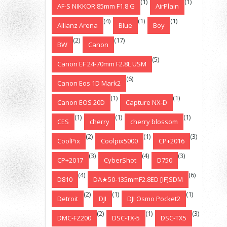
(1)
(1)
AF-S NIKKOR 85mm F1.8 G
AirPlain
(4)
(1)
(1)
Allianz Arena
Blue
Boy
(2)
(17)
BW
Canon
(5)
Canon EF 24-70mm F2.8L USM
(6)
Canon Eos 1D Mark2
(1)
(1)
Canon EOS 20D
Capture NX-D
(1)
(1)
(1)
CES
cherry
cherry blossom
(2)
(1)
(3)
CoolPix
Coolpix5000
CP+2016
(3)
(4)
(3)
CP+2017
CyberShot
D750
(4)
(6)
D810
DA★50-135mmF2.8ED [IF]SDM
(2)
(1)
(1)
Detroit
DJI
DJI Osmo Pocket2
(2)
(1)
(3)
DMC-FZ200
DSC-TX-5
DSC-TX5