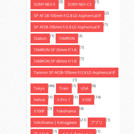
(3)
(1)
SONY NEX-5
SONY NEX-C3
(2)
SP AF 28-105mm F/2.8 LD Aspherical IF
(1)
SP AF28-105mm F/2.8 LD Aspherical IF
(1)
(3)
Station
TAMRON
(1)
TAMRON SP 35mm F/1.8
(1)
TAMRON SP 45mm F/1.8
Tamron SP AF28-105mm F/2.8 LD Aspherical IF
(1)
(46)
(1)
(6)
Tokyo
Train
USA
(1)
(1)
(14)
Velvia
X-Pro 1
X100
(1)
(4)
X100F
Yokohama
(21)
(1)
Yokohama | Kanagawa
アプリ
(1)
(1)
アメリカ
イルミネーション