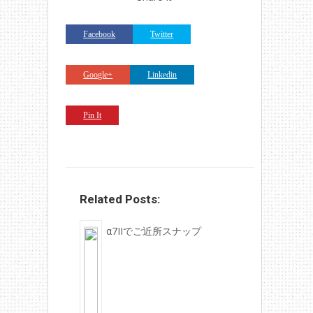
Facebook
Twitter
Google+
Linkedin
Pin It
Related Posts:
α7IIでご近所スナップ