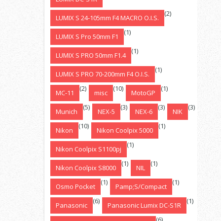
(2)
LUMIX S 24-105mm F4 MACRO O.I.S.
(1)
LUMIX S Pro 50mm F1
(1)
LUMIX S PRO 50mm F1.4
(1)
LUMIX S PRO 70-200mm F4 O.I.S.
(2)
(10)
(1)
MC-11
misc
MotoGP
(5)
(3)
(3)
(3)
Munich
NEX-5
NEX-6
NIK
(10)
(1)
Nikon
Nikon Coolpix 5000
(1)
Nikon Coolpix S1100pj
(1)
(1)
Nikon Coolpix S8000
NIL
(1)
(1)
Osmo Pocket
Pamp;S/Compact
(6)
(1)
Panasonic
Panasonic Lumix DC-S1R
(6)