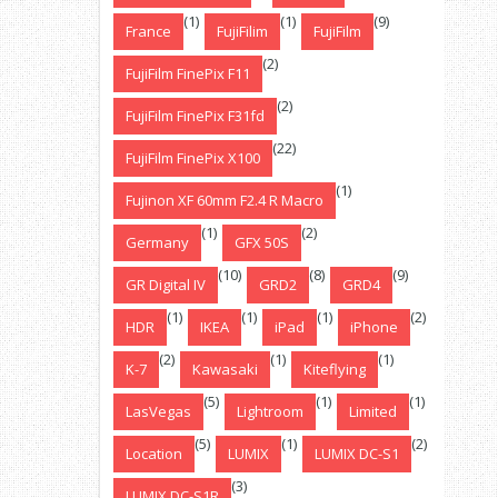
(1)
(1)
(9)
France
FujiFilim
FujiFilm
(2)
FujiFilm FinePix F11
(2)
FujiFilm FinePix F31fd
(22)
FujiFilm FinePix X100
(1)
Fujinon XF 60mm F2.4 R Macro
(1)
(2)
Germany
GFX 50S
(10)
(8)
(9)
GR Digital IV
GRD2
GRD4
(1)
(1)
(1)
(2)
HDR
IKEA
iPad
iPhone
(2)
(1)
(1)
K-7
Kawasaki
Kiteflying
(5)
(1)
(1)
LasVegas
Lightroom
Limited
(5)
(1)
(2)
Location
LUMIX
LUMIX DC-S1
(3)
LUMIX DC-S1R