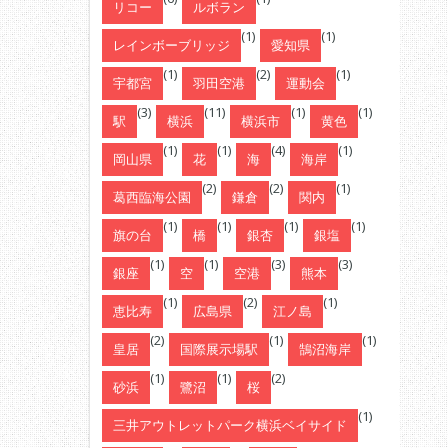
リコー
ルボラン
(1)
(1)
レインボーブリッジ
愛知県
(1)
(2)
(1)
宇都宮
羽田空港
運動会
(3)
(11)
(1)
(1)
駅
横浜
横浜市
黄色
(1)
(1)
(4)
(1)
岡山県
花
海
海岸
(2)
(2)
(1)
葛西臨海公園
鎌倉
関内
(1)
(1)
(1)
(1)
旗の台
橋
銀杏
銀塩
(1)
(1)
(3)
(3)
銀座
空
空港
熊本
(1)
(2)
(1)
恵比寿
広島県
江ノ島
(2)
(1)
(1)
皇居
国際展示場駅
鵠沼海岸
(1)
(1)
(2)
砂浜
鷺沼
桜
(1)
三井アウトレットパーク横浜ベイサイド