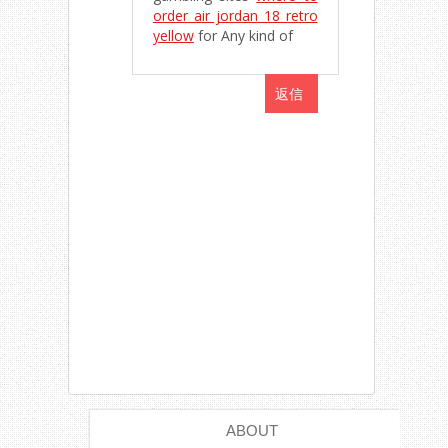
order air jordan 18 retro
yellow
for Any kind of
返信
ABOUT