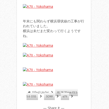
年末にも関わらず横浜環状線の工事が行
われていました。
横浜は未だまだ変わって行くようです
ね。
Filled Under
FE 28-70mm F3.5-
5.6 OSS
SONY
α7II
— Share It —