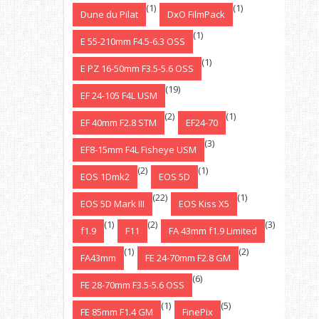
(1)
(1)
Dune du Pilat
DxO FilmPack
(1)
E 55-210mm F4.5-6.3 OSS
(1)
E PZ 16-50mm F3.5-5.6 OSS
(19)
EF 24-105 F4L USM
(2)
(1)
EF 40mm F2.8 STM
EF24-70
(3)
EF8-15mm F4L Fisheye USM
(2)
(1)
EOS 1Dmk2
EOS 5D
(22)
(1)
EOS 5D Mark III
EOS Kiss X5
(1)
(2)
(3)
f1.9
F11
FA 43mm f1.9 Limited
(1)
(2)
FA43mm
FE 24-70mm F2.8 GM
(6)
FE 28-70mm F3.5-5.6 OSS
(1)
(5)
FE 85mm F1.4 GM
FinePix