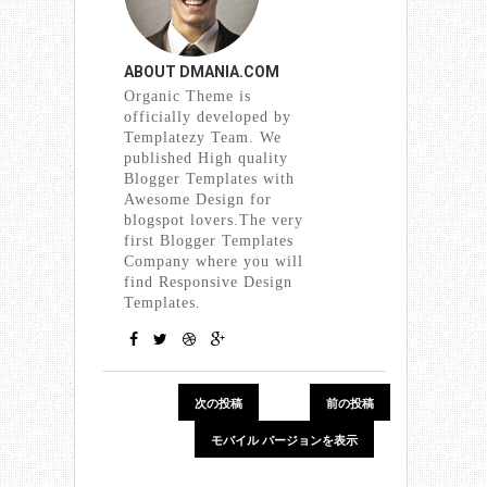
ABOUT
DMANIA.COM
Organic Theme is
officially developed by
Templatezy Team. We
published High quality
Blogger Templates with
Awesome Design for
blogspot lovers.The very
first Blogger Templates
Company where you will
find Responsive Design
Templates.
次の投稿
前の投稿
モバイル バージョンを表示