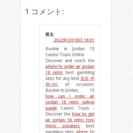
1 コメント:
匿名
2022年3月18日 16:01
Bookie in Jordan 15
Casino Tours Online
Discover and reach the
where to order air jordan
18 retro
best gambling
sites for any kind
토토 커
뮤니티
of occasion.
Bookie-in-Jordan, 15
how can i order air
jordan 18 retro yellow
suede
Casino Tours -
Discover the
how to get
air jordan 18 retro toro
mens sneakers
best
gambling sites
where to