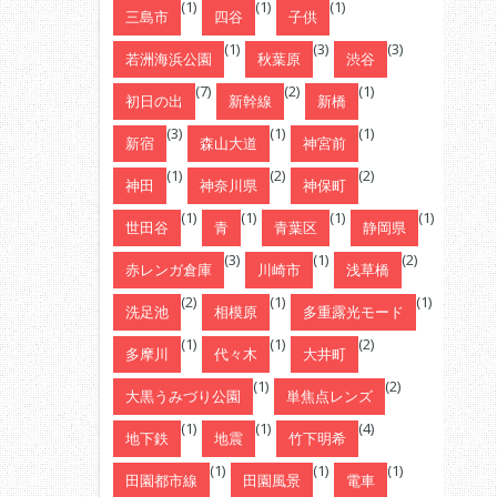
(1)
(1)
(1)
三島市
四谷
子供
(1)
(3)
(3)
若洲海浜公園
秋葉原
渋谷
(7)
(2)
(1)
初日の出
新幹線
新橋
(3)
(1)
(1)
新宿
森山大道
神宮前
(1)
(2)
(2)
神田
神奈川県
神保町
(1)
(1)
(1)
(1)
世田谷
青
青葉区
静岡県
(3)
(1)
(2)
赤レンガ倉庫
川崎市
浅草橋
(2)
(1)
(1)
洗足池
相模原
多重露光モード
(1)
(1)
(2)
多摩川
代々木
大井町
(1)
(2)
大黒うみづり公園
単焦点レンズ
(1)
(1)
(4)
地下鉄
地震
竹下明希
(1)
(1)
(1)
田園都市線
田園風景
電車