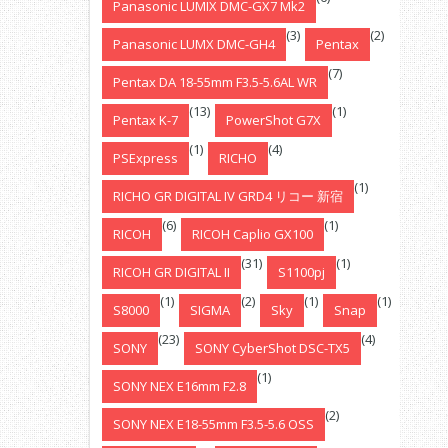
Panasonic LUMIX DMC-GX7 Mk2
(3)
(2)
Panasonic LUMX DMC-GH4
Pentax
(7)
Pentax DA 18-55mm F3.5-5.6AL WR
(13)
(1)
Pentax K-7
PowerShot G7X
(1)
(4)
PSExpress
RICHO
(1)
RICHO GR DIGITAL IV GRD4 リコー 新宿
(6)
(1)
RICOH
RICOH Caplio GX100
(31)
(1)
RICOH GR DIGITAL II
S1100pj
(1)
(2)
(1)
(1)
S8000
SIGMA
Sky
Snap
(23)
(4)
SONY
SONY CyberShot DSC-TX5
(1)
SONY NEX E16mm F2.8
(2)
SONY NEX E18-55mm F3.5-5.6 OSS