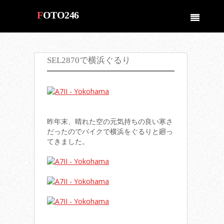
FOTO246
by fotois.com
SEL2870で横浜ぐるり
昨年末、晴れた空の元気持ちの良い寒さ
だったのでバイクで横浜をぐるりと廻っ
てきました。