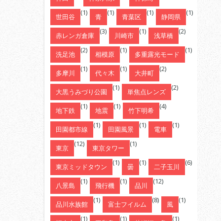
(1)
(1)
(1)
(1)
世田谷
青
青葉区
静岡県
(3)
(1)
(2)
赤レンガ倉庫
川崎市
浅草橋
(2)
(1)
(1)
洗足池
相模原
多重露光モード
(1)
(1)
(2)
多摩川
代々木
大井町
(1)
(2)
大黒うみづり公園
単焦点レンズ
(1)
(1)
(4)
地下鉄
地震
竹下明希
(1)
(1)
(1)
田園都市線
田園風景
電車
(12)
(1)
東京
東京タワー
(1)
(1)
(6)
東京ミッドタウン
曇
二子玉川
(1)
(1)
(12)
八景島
飛行機
品川
(1)
(8)
(1)
品川水族館
富士フイルム
風
(1)
(1)
(1)