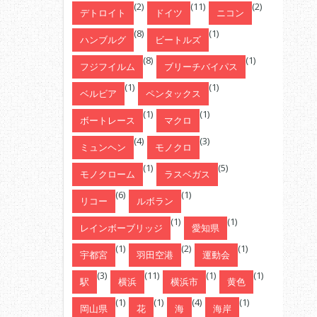
(2)
(11)
(2)
デトロイト
ドイツ
ニコン
(8)
(1)
ハンブルグ
ビートルズ
(8)
(1)
フジフイルム
ブリーチバイパス
(1)
(1)
ベルビア
ペンタックス
(1)
(1)
ボートレース
マクロ
(4)
(3)
ミュンヘン
モノクロ
(1)
(5)
モノクローム
ラスベガス
(6)
(1)
リコー
ルボラン
(1)
(1)
レインボーブリッジ
愛知県
(1)
(2)
(1)
宇都宮
羽田空港
運動会
(3)
(11)
(1)
(1)
駅
横浜
横浜市
黄色
(1)
(1)
(4)
(1)
岡山県
花
海
海岸