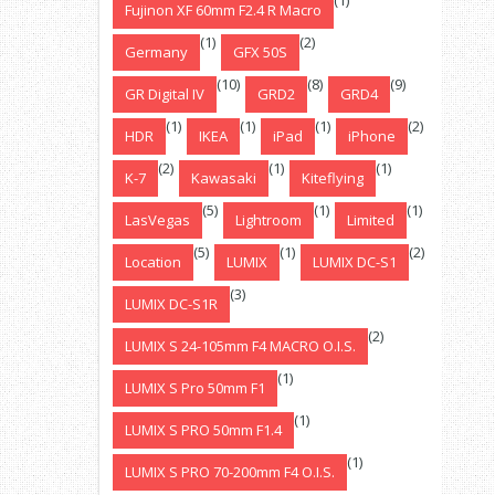
(1)
Fujinon XF 60mm F2.4 R Macro
(1)
(2)
Germany
GFX 50S
(10)
(8)
(9)
GR Digital IV
GRD2
GRD4
(1)
(1)
(1)
(2)
HDR
IKEA
iPad
iPhone
(2)
(1)
(1)
K-7
Kawasaki
Kiteflying
(5)
(1)
(1)
LasVegas
Lightroom
Limited
(5)
(1)
(2)
Location
LUMIX
LUMIX DC-S1
(3)
LUMIX DC-S1R
(2)
LUMIX S 24-105mm F4 MACRO O.I.S.
(1)
LUMIX S Pro 50mm F1
(1)
LUMIX S PRO 50mm F1.4
(1)
LUMIX S PRO 70-200mm F4 O.I.S.