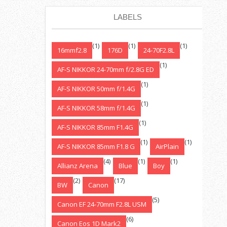
LABELS
(1)
(1)
(1)
16mmf2.8
176D
24-70F2.8L
(1)
AF-S NIKKOR 24-70mm f/2.8G ED
(1)
AF-S NIKKOR 50mm f/1.4G
(1)
AF-S NIKKOR 58mm f/1.4G
(1)
AF-S NIKKOR 85mm F1.4G
(1)
(1)
AF-S NIKKOR 85mm F1.8 G
AirPlain
(4)
(1)
(1)
Allianz Arena
Blue
Boy
(2)
(17)
BW
Canon
(5)
Canon EF 24-70mm F2.8L USM
(6)
Canon Eos 1D Mark2