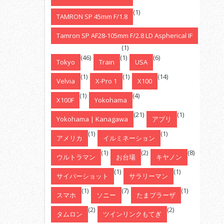
(1)
TAMRON SP 45mm F/1.8
Tamron SP AF28-105mm F/2.8 LD Aspherical IF
(1)
(46)
(1)
(6)
Tokyo
Train
USA
(1)
(1)
(14)
Velvia
X-Pro 1
X100
(1)
(4)
X100F
Yokohama
(21)
(1)
Yokohama | Kanagawa
アプリ
(1)
(1)
アメリカ
イルミネーション
(1)
(2)
(8)
ウルトラマン
お台場
キヤノン
(1)
(1)
サイバーショット
サラリーマン
(1)
(7)
(1)
スマホ
ソニー
たまプラーザ
(2)
(2)
タムロン
ツインリンクもてぎ