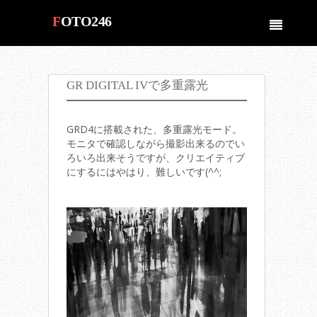
FOTO246
by fotois.com
GR DIGITAL IVで多重露光
GRD4に搭載された、多重露光モード。
モニタで確認しながら撮影出来るのでい
ろいろ出来そうですが、クリエイティブ
にするにはやはり、難しいです(^^;