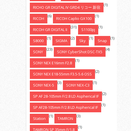
(1)
RICHO GR DIGITAL IV GRD4 リコー 新宿
(6)
(1)
RICOH
RICOH Caplio GX100
(31)
(1)
RICOH GR DIGITAL II
S1100pj
(1)
(2)
(1)
(1)
S8000
SIGMA
Sky
Snap
(23)
(4)
SONY
SONY CyberShot DSC-TX5
(1)
SONY NEX E16mm F2.8
(2)
SONY NEX E18-55mm F3.5-5.6 OSS
(3)
(1)
SONY NEX-5
SONY NEX-C3
(2)
SP AF 28-105mm F/2.8 LD Aspherical IF
(1)
SP AF28-105mm F/2.8 LD Aspherical IF
(1)
(3)
Station
TAMRON
(1)
TAMRON SP 35mm F/1.8