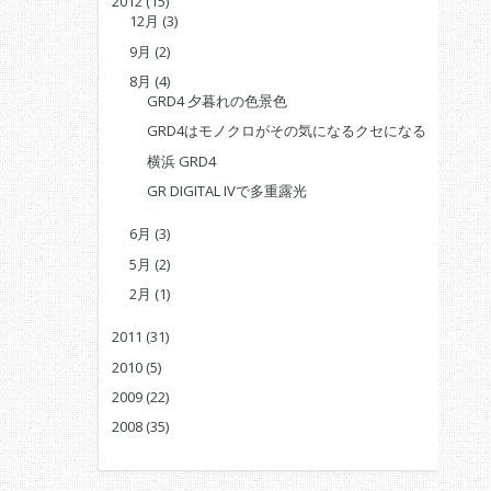
2012
(15)
12月
(3)
9月
(2)
8月
(4)
GRD4 夕暮れの色景色
GRD4はモノクロがその気になるクセになる
横浜 GRD4
GR DIGITAL IVで多重露光
6月
(3)
5月
(2)
2月
(1)
2011
(31)
2010
(5)
2009
(22)
2008
(35)