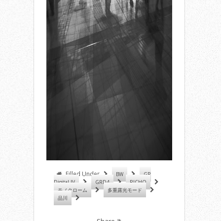
Filled Under
BW
GR
Digital IV
GRD4
RICHO
モノクローム
多重露光モード
品川