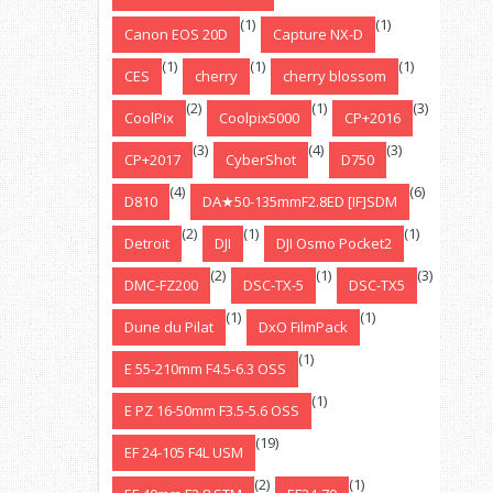
(1)
(1)
Canon EOS 20D
Capture NX-D
(1)
(1)
(1)
CES
cherry
cherry blossom
(2)
(1)
(3)
CoolPix
Coolpix5000
CP+2016
(3)
(4)
(3)
CP+2017
CyberShot
D750
(4)
(6)
D810
DA★50-135mmF2.8ED [IF]SDM
(2)
(1)
(1)
Detroit
DJI
DJI Osmo Pocket2
(2)
(1)
(3)
DMC-FZ200
DSC-TX-5
DSC-TX5
(1)
(1)
Dune du Pilat
DxO FilmPack
(1)
E 55-210mm F4.5-6.3 OSS
(1)
E PZ 16-50mm F3.5-5.6 OSS
(19)
EF 24-105 F4L USM
(2)
(1)