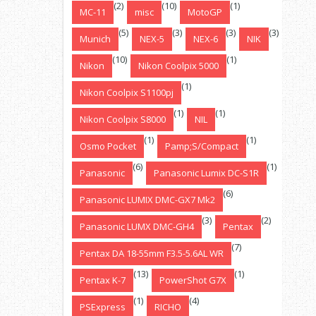
(2)
(10)
(1)
MC-11
misc
MotoGP
(5)
(3)
(3)
(3)
Munich
NEX-5
NEX-6
NIK
(10)
(1)
Nikon
Nikon Coolpix 5000
(1)
Nikon Coolpix S1100pj
(1)
(1)
Nikon Coolpix S8000
NIL
(1)
(1)
Osmo Pocket
Pamp;S/Compact
(6)
(1)
Panasonic
Panasonic Lumix DC-S1R
(6)
Panasonic LUMIX DMC-GX7 Mk2
(3)
(2)
Panasonic LUMX DMC-GH4
Pentax
(7)
Pentax DA 18-55mm F3.5-5.6AL WR
(13)
(1)
Pentax K-7
PowerShot G7X
(1)
(4)
PSExpress
RICHO