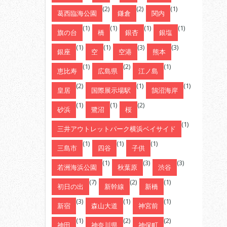
(2)
(2)
(1)
葛西臨海公園
鎌倉
関内
(1)
(1)
(1)
(1)
旗の台
橋
銀杏
銀塩
(1)
(1)
(3)
(3)
銀座
空
空港
熊本
(1)
(2)
(1)
恵比寿
広島県
江ノ島
(2)
(1)
(1)
皇居
国際展示場駅
鵠沼海岸
(1)
(1)
(2)
砂浜
鷺沼
桜
(1)
三井アウトレットパーク横浜ベイサイド
(1)
(1)
(1)
三島市
四谷
子供
(1)
(3)
(3)
若洲海浜公園
秋葉原
渋谷
(7)
(2)
(1)
初日の出
新幹線
新橋
(3)
(1)
(1)
新宿
森山大道
神宮前
(1)
(2)
(2)
神田
神奈川県
神保町