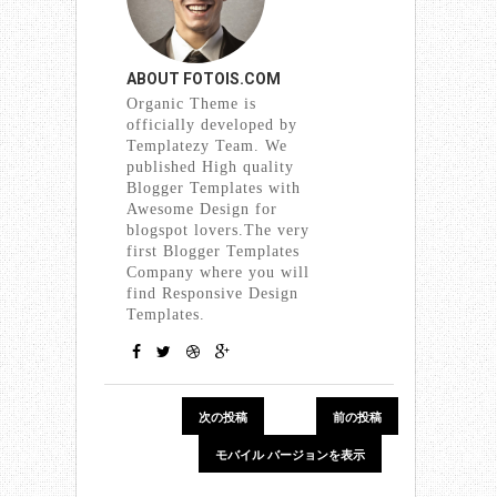
ABOUT
FOTOIS.COM
Organic Theme is
officially developed by
Templatezy Team. We
published High quality
Blogger Templates with
Awesome Design for
blogspot lovers.The very
first Blogger Templates
Company where you will
find Responsive Design
Templates.
次の投稿
前の投稿
モバイル バージョンを表示