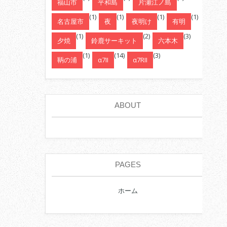
福山市
平和島
片瀬江ノ島
(1)
(1)
(1)
(1)
名古屋市
夜
夜明け
有明
(1)
(2)
(3)
夕焼
鈴鹿サーキット
六本木
(1)
(14)
(3)
鞆の浦
α7II
α7RII
ABOUT
PAGES
ホーム