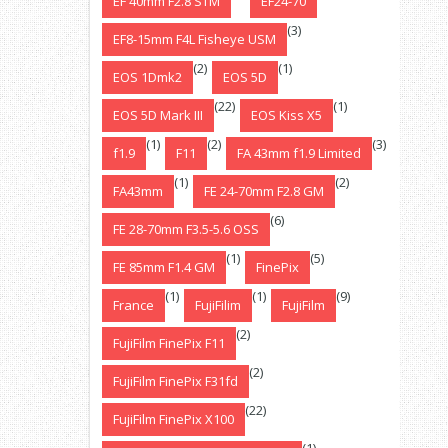
EF 40mm F2.8 STM
EF24-70
(3)
EF8-15mm F4L Fisheye USM
(2)
(1)
EOS 1Dmk2
EOS 5D
(22)
(1)
EOS 5D Mark III
EOS Kiss X5
(1)
(2)
(3)
f1.9
F11
FA 43mm f1.9 Limited
(1)
(2)
FA43mm
FE 24-70mm F2.8 GM
(6)
FE 28-70mm F3.5-5.6 OSS
(1)
(5)
FE 85mm F1.4 GM
FinePix
(1)
(1)
(9)
France
FujiFilim
FujiFilm
(2)
FujiFilm FinePix F11
(2)
FujiFilm FinePix F31fd
(22)
FujiFilm FinePix X100