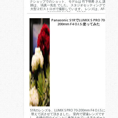
クショップでのショット、 モデルは 竹下明希 さん 講
師は、 塙真一先生 でした。 スタジオセッティングで
大型２灯ストロボで撮影しています。 レンズは、AF-
S NIKKOR 24-70mm f/2.8G...
Panasonic S1RでLUMIX S PRO 70-
200mm F4 O.I.S.使ってみた
S1Rのレンズを、LUMIX S PRO 70-200mm F4 O.I.S.に
替えて試させて頂きました。 室内で望遠レンズです
し、生憎今回のイベントに参加されている方をポート